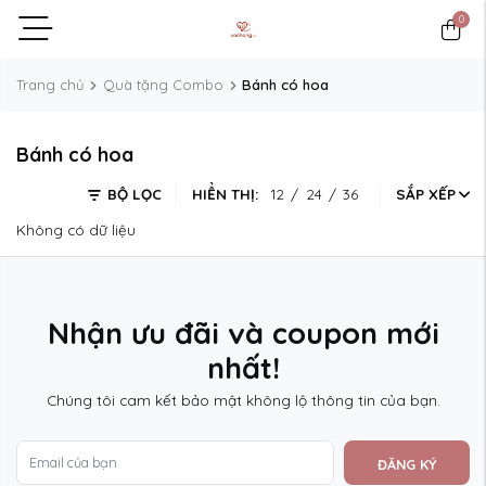
0
Trang chủ
Quà tặng Combo
Bánh có hoa
Bánh có hoa
BỘ LỌC
HIỂN THỊ:
12
/
24
/
36
SẮP XẾP
Không có dữ liệu
Nhận ưu đãi và coupon mới
nhất!
Chúng tôi cam kết bảo mật không lộ thông tin của bạn.
ĐĂNG KÝ