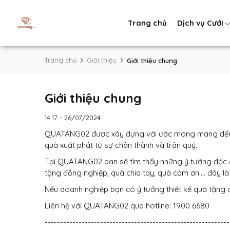
Trang chủ
Dịch vụ Cưới
Trang chủ
Giới thiệu
Giới thiệu chung
Giới thiệu chung
14:17 - 26/07/2024
QUATANG02 được xây dựng với ước mong mang đến gi
quà xuất phát từ sự chân thành và trân quý.
Tại QUATANG02 bạn sẽ tìm thấy những ý tưởng độc đ
tặng đồng nghiệp, quà chia tay, quà cảm ơn.... đây 
Nếu doanh nghiệp bạn có ý tưởng thiết kế quà tặng
Liên hệ với QUATANG02 qua hotline: 1900 6680
------------------------------------------------------------