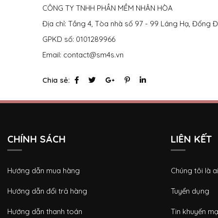
CÔNG TY TNHH PHẦN MỀM NHÂN HÒA
Địa chỉ: Tầng 4, Tòa nhà số 97 - 99 Láng Hạ, Đống 
GPKD số: 0101289966
Email: contact@sm4s.vn
Chia sẻ:
CHÍNH SÁCH
LIÊN KẾT
Hướng dẫn mua hàng
Chúng tôi là a
Hướng dẫn đổi trả hàng
Tuyển dụng
Hướng dẫn thanh toán
Tin khuyến mạ