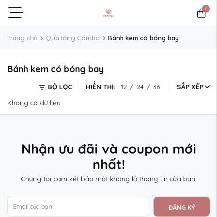
0
Trang chủ
Quà tặng Combo
Bánh kem có bóng bay
Bánh kem có bóng bay
BỘ LỌC
HIỂN THỊ:
12
/
24
/
36
SẮP XẾP
Không có dữ liệu
Nhận ưu đãi và coupon mới
nhất!
Chúng tôi cam kết bảo mật không lộ thông tin của bạn.
ĐĂNG KÝ