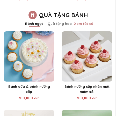
QUÀ TẶNG BÁNH
Xem tất cả
Bánh ngọt
Quà tặng hoa
Bánh dừa & bánh nướng
Bánh nướng xốp nhân mứt
xốp
mâm xôi
300,000
300,000
VND
VND