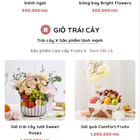
bánh ngọt
bóng bay Bright Flowers
500,000
500,000
VND
VND
GIỎ TRÁI CÂY
Trái cây X Sản phẩm lành mạnh
Xem tất cả
Sản phẩm cao cấp Fruits X
Giỏ trái cây tươi Sweet
Giỏ quà Comfort Fruits
Roses
1,000,000
VND