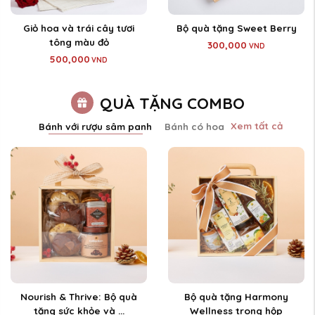
Giỏ hoa và trái cây tươi
Bộ quà tặng Sweet Berry
tông màu đỏ
300,000
VND
500,000
VND
QUÀ TẶNG COMBO
Xem tất cả
Bánh với rượu sâm panh
Bánh có hoa
Nourish & Thrive: Bộ quà
Bộ quà tặng Harmony
tặng sức khỏe và ...
Wellness trong hộp