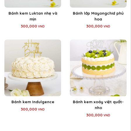
Bánh kem Luktan nhẹ và
Bánh lớp Mayongchid phủ
mịn
hoa
300,000
300,000
VND
VND
Bánh kem Indulgence
Bánh kem xoáy việt quất-
nho
300,000
VND
300,000
VND