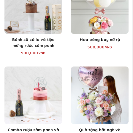
Bánh sô cô la và tiệc
Hoa bóng bay nở rộ
mừng rượu sâm panh
500,000
VND
500,000
VND
Combo rượu sâm panh và
Quà tặng bất ngờ và