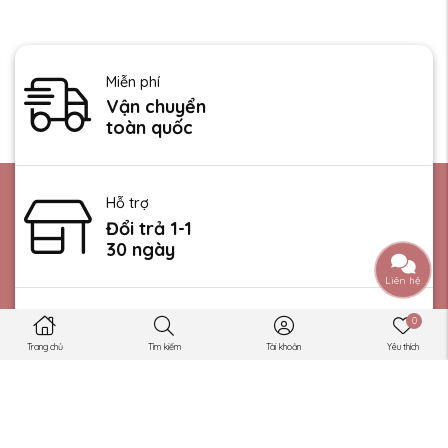
Miễn phí
Vận chuyển
toàn quốc
Hỗ trợ
Đổi trả 1-1
30 ngày
Liên hệ
0
Được bảo hộ
bởi
Trang chủ
Tìm kiếm
Tài khoản
Yêu thích
Quatang02
Hỗ trợ