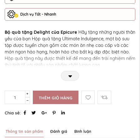
Dịch vụ Tốt - Nhanh
Bộ quà tặng Delight của Epicure
Hãy tặng những người thân
yêu của bạn Hộp quà tặng Ultimate Indulgence, một bộ sưu
tập được tuyển chọn gồm các món ăn nhẹ cao cấp và các
món ngon hảo hạng, hoàn hảo cho bất kỳ dịp đặc biệt nào.
Hộp quà tặng này được thiết kế để mang đến trải nghiệm nếm
thử tinh tế với nhiều sản phẩm chất lượng cao.
THÊM GIỎ HÀNG
Chia sẻ:
Thông tin sản phẩm
Đánh giá
Bình luận