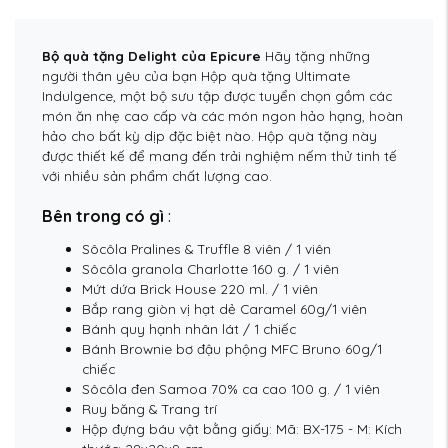
Bộ quà tặng Delight của Epicure
Hãy tặng những
người thân yêu của bạn Hộp quà tặng Ultimate
Indulgence, một bộ sưu tập được tuyển chọn gồm các
món ăn nhẹ cao cấp và các món ngon hảo hạng, hoàn
hảo cho bất kỳ dịp đặc biệt nào. Hộp quà tặng này
được thiết kế để mang đến trải nghiệm nếm thử tinh tế
với nhiều sản phẩm chất lượng cao.
Bên trong có gì
:
Sôcôla Pralines & Truffle 8 viên / 1 viên
Sôcôla granola Charlotte 160 g. / 1 ​​viên
Mứt dứa Brick House 220 ml. / 1 ​​viên
Bắp rang giòn vị hạt dẻ Caramel 60g/1 viên
Bánh quy hạnh nhân lát / 1 chiếc
Bánh Brownie bơ đậu phộng MFC Bruno 60g/1
chiếc
Sôcôla đen Samoa 70% ca cao 100 g. / 1 ​​viên
Ruy băng & Trang trí
Hộp đựng báu vật bằng giấy: Mã: BX-175 - M: Kích