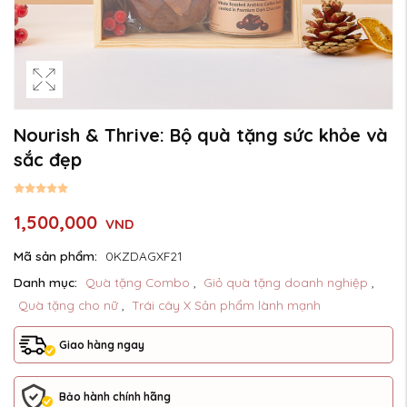
Nourish & Thrive: Bộ quà tặng sức khỏe và
sắc đẹp
1,500,000
VND
Mã sản phẩm:
0KZDAGXF21
Danh mục:
Quà tặng Combo
,
Giỏ quà tặng doanh nghiệp
,
Quà tặng cho nữ
,
Trái cây X Sản phẩm lành mạnh
Giao hàng ngay
Bảo hành chính hãng