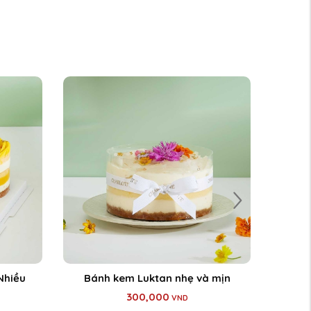
Nhiều
Bánh kem Luktan nhẹ và mịn
Bánh
300,000
VND