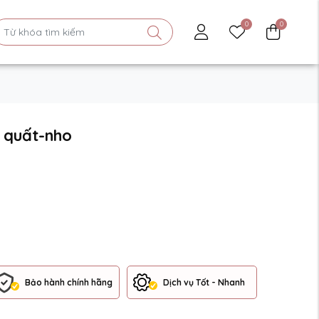
0
0
 quất-nho
Bảo hành chính hãng
Dịch vụ Tốt - Nhanh