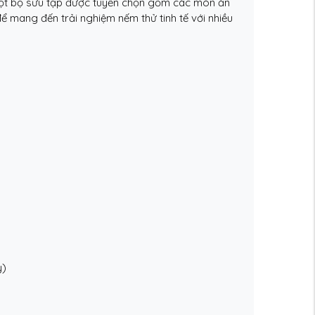
một bộ sưu tập được tuyển chọn gồm các món ăn
 mang đến trải nghiệm nếm thử tinh tế với nhiều
y)