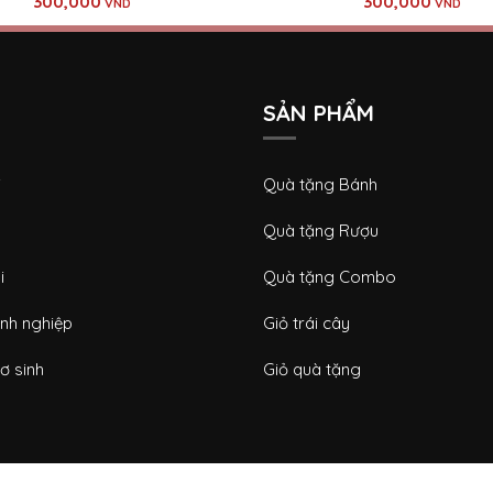
300,000
300,000
VND
VND
SẢN PHẨM
i
Quà tặng Bánh
Quà tặng Rượu
i
Quà tặng Combo
nh nghiệp
Giỏ trái cây
ơ sinh
Giỏ quà tặng