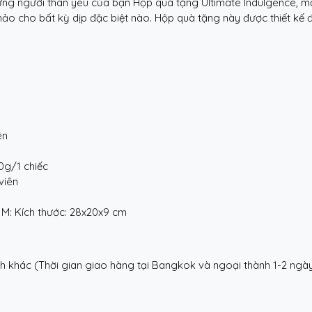
ng người thân yêu của bạn Hộp quà tặng Ultimate Indulgence, 
 cho bất kỳ dịp đặc biệt nào. Hộp quà tặng này được thiết kế để
ên
0g/1 chiếc
viên
 M: Kích thước: 28x20x9 cm
nh khác (Thời gian giao hàng tại Bangkok và ngoại thành 1-2 ngà