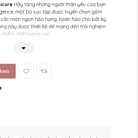
picure
Hãy tặng những người thân yêu của bạn
lgence, một bộ sưu tập được tuyển chọn gồm
 các món ngon hảo hạng, hoàn hảo cho bất kỳ
ặng này được thiết kế để mang đến trải nghiệm
ản phẩm chất lượng cao.
HÀNG