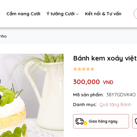
Cẩm nang Cưới
Ý tưởng Cưới
Kết nối & Tư vấn
-nho
Bánh kem xoáy việt
300,000
VND
Mã sản phẩm:
38Y7GDVK4O
Danh mục:
Quà tặng Bánh
Giao hàng ngay