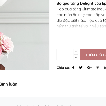
Bộ quà tặng Delight của E
Hộp quà tặng Ultimate Indu
các món ăn nhẹ cao cấp và
dịp đặc biệt nào. Hộp quà t
nếm thử tinh tế với nhiều s
THÊM GIỎ 
Chia sẻ:
Bình luận