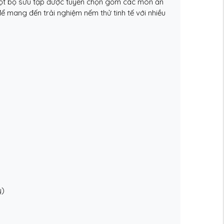
một bộ sưu tập được tuyển chọn gồm các món ăn
 mang đến trải nghiệm nếm thử tinh tế với nhiều
y)