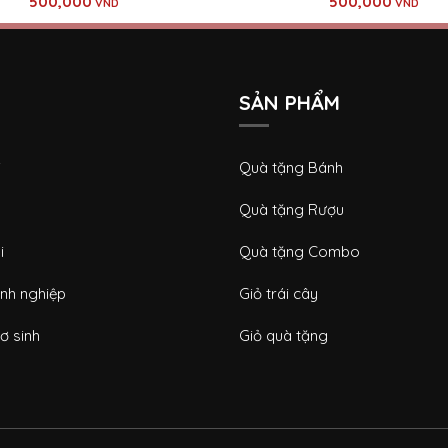
500,000
500,000
VND
VND
SẢN PHẨM
i
Quà tặng Bánh
Quà tặng Rượu
i
Quà tặng Combo
nh nghiệp
Giỏ trái cây
ơ sinh
Giỏ quà tặng