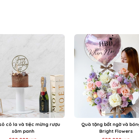
sô cô la và tiệc mừng rượu
Quà tặng bất ngờ và bón
sâm panh
Bright Flowers