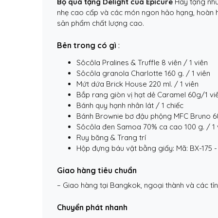
Bộ quà tặng Delight của Epicure
Hãy tặng nhữ
nhẹ cao cấp và các món ngon hảo hạng, hoàn hảo
sản phẩm chất lượng cao.
Bên trong có gì
:
Sôcôla Pralines & Truffle 8 viên / 1 viên
Sôcôla granola Charlotte 160 g. / 1 ​​viên
Mứt dứa Brick House 220 ml. / 1 ​​viên
Bắp rang giòn vị hạt dẻ Caramel 60g/1 vi
Bánh quy hạnh nhân lát / 1 chiếc
Bánh Brownie bơ đậu phộng MFC Bruno 6
Sôcôla đen Samoa 70% ca cao 100 g. / 1 ​​
Ruy băng & Trang trí
Hộp đựng báu vật bằng giấy: Mã: BX-175 -
Giao hàng tiêu chuẩn
– Giao hàng tại Bangkok, ngoại thành và các tỉ
Chuyển phát nhanh