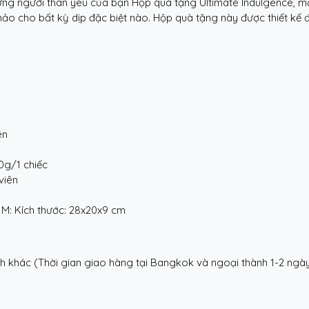
ng người thân yêu của bạn Hộp quà tặng Ultimate Indulgence, 
 cho bất kỳ dịp đặc biệt nào. Hộp quà tặng này được thiết kế để
ên
0g/1 chiếc
viên
 M: Kích thước: 28x20x9 cm
nh khác (Thời gian giao hàng tại Bangkok và ngoại thành 1-2 ngà