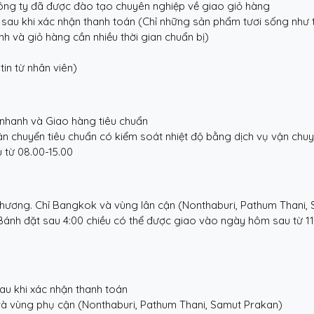
công ty đã được đào tạo chuyên nghiệp về giao giỏ hàng
 sau khi xác nhận thanh toán (Chỉ những sản phẩm tươi sống như t
h và giỏ hàng cần nhiều thời gian chuẩn bị)
in từ nhân viên)
nhanh và Giao hàng tiêu chuẩn
ận chuyển tiêu chuẩn có kiểm soát nhiệt độ bằng dịch vụ vận chuy
 từ 08.00-15.00
phương. Chỉ Bangkok và vùng lân cận (Nonthaburi, Pathum Thani, S
 * Bánh đặt sau 4:00 chiều có thể được giao vào ngày hôm sau từ 11
au khi xác nhận thanh toán
à vùng phụ cận (Nonthaburi, Pathum Thani, Samut Prakan)