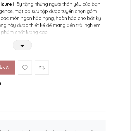
picure
Hãy tặng những người thân yêu của bạn
lgence, một bộ sưu tập được tuyển chọn gồm
 các món ngon hảo hạng, hoàn hảo cho bất kỳ
ặng này được thiết kế để mang đến trải nghiệm
ản phẩm chất lượng cao.
HÀNG