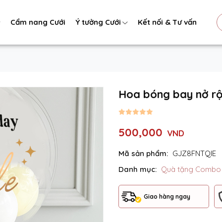
Cẩm nang Cưới
Ý tưởng Cưới
Kết nối & Tư vấn
Hoa bóng bay nở r
500,000
VND
Mã sản phẩm:
GJZ8FNTQIE
Danh mục:
Quà tặng Comb
Giao hàng ngay