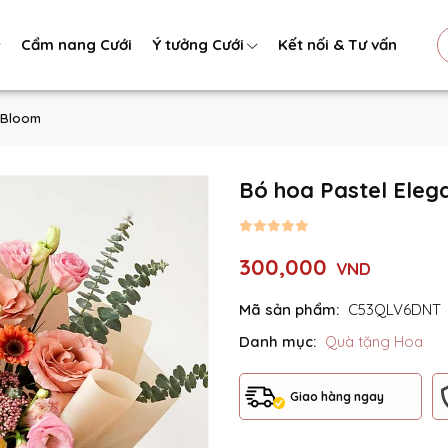
Cẩm nang Cưới
Ý tưởng Cưới
Kết nối & Tư vấn
n Bloom
Bó hoa Pastel Eleg
300,000
VND
Mã sản phẩm:
C53QLV6DNT
Danh mục:
Quà tặng Hoa
Giao hàng ngay