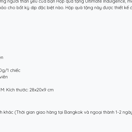
ng người thân yêu của bạn Hộp quà tặng Ultimate Indulgence, 
 cho bất kỳ dịp đặc biệt nào. Hộp quà tặng này được thiết kế để
ên
0g/1 chiếc
viên
 M: Kích thước: 28x20x9 cm
nh khác (Thời gian giao hàng tại Bangkok và ngoại thành 1-2 ngà