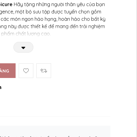
picure
Hãy tặng những người thân yêu của bạn
lgence, một bộ sưu tập được tuyển chọn gồm
 các món ngon hảo hạng, hoàn hảo cho bất kỳ
ặng này được thiết kế để mang đến trải nghiệm
ản phẩm chất lượng cao.
HÀNG