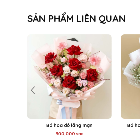
SẢN PHẨM LIÊN QUAN
t
Bó hoa đỏ lãng mạn
Bó ho
300,000
VND