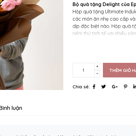
Bộ quà tặng Delight của E
Hộp quà tặng Ultimate Indu
các món ăn nhẹ cao cấp và
dịp đặc biệt nào. Hộp quà t
nếm thử tinh tế với nhiều s
THÊM GIỎ 
Chia sẻ:
Bình luận