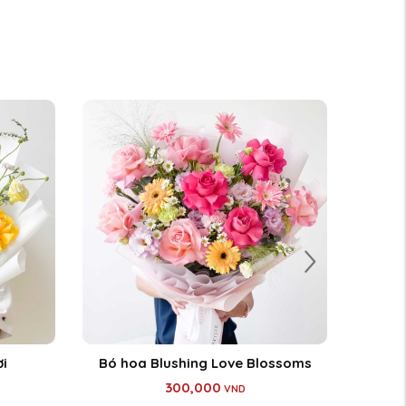
i
Bó hoa Blushing Love Blossoms
Bộ q
300,000
VND