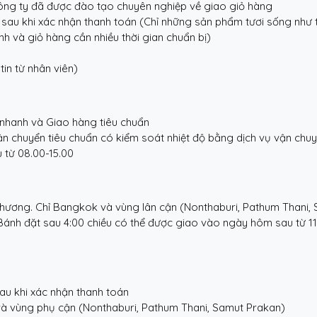
công ty đã được đào tạo chuyên nghiệp về giao giỏ hàng
 sau khi xác nhận thanh toán (Chỉ những sản phẩm tươi sống như t
h và giỏ hàng cần nhiều thời gian chuẩn bị)
in từ nhân viên)
nhanh và Giao hàng tiêu chuẩn
ận chuyển tiêu chuẩn có kiểm soát nhiệt độ bằng dịch vụ vận chuy
 từ 08.00-15.00
phương. Chỉ Bangkok và vùng lân cận (Nonthaburi, Pathum Thani, S
 * Bánh đặt sau 4:00 chiều có thể được giao vào ngày hôm sau từ 11
au khi xác nhận thanh toán
à vùng phụ cận (Nonthaburi, Pathum Thani, Samut Prakan)