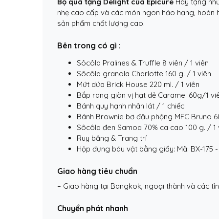
Bộ quà tặng Delight của Epicure
Hãy tặng nhữ
nhẹ cao cấp và các món ngon hảo hạng, hoàn hảo
sản phẩm chất lượng cao.
Bên trong có gì
:
Sôcôla Pralines & Truffle 8 viên / 1 viên
Sôcôla granola Charlotte 160 g. / 1 ​​viên
Mứt dứa Brick House 220 ml. / 1 ​​viên
Bắp rang giòn vị hạt dẻ Caramel 60g/1 vi
Bánh quy hạnh nhân lát / 1 chiếc
Bánh Brownie bơ đậu phộng MFC Bruno 6
Sôcôla đen Samoa 70% ca cao 100 g. / 1 ​​
Ruy băng & Trang trí
Hộp đựng báu vật bằng giấy: Mã: BX-175 -
Giao hàng tiêu chuẩn
– Giao hàng tại Bangkok, ngoại thành và các tỉ
Chuyển phát nhanh