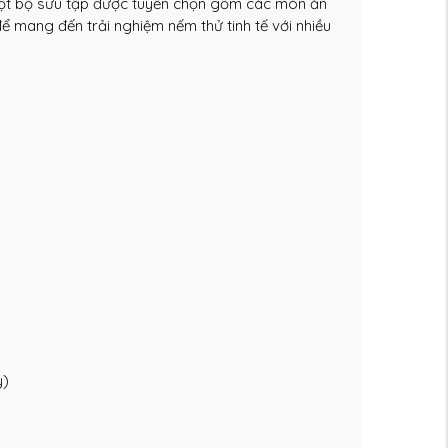
một bộ sưu tập được tuyển chọn gồm các món ăn
 mang đến trải nghiệm nếm thử tinh tế với nhiều
y)