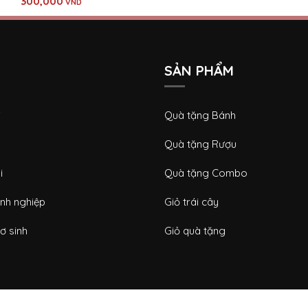
300,000
VND
SẢN PHẨM
i
Quà tặng Bánh
Quà tặng Rượu
i
Quà tặng Combo
nh nghiệp
Giỏ trái cây
ơ sinh
Giỏ quà tặng