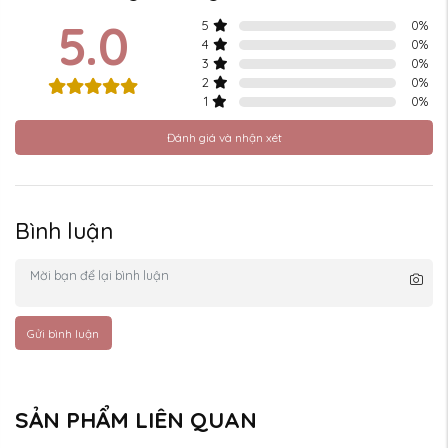
5.0
5
0
%
4
0
%
3
0
%
2
0
%
1
0
%
Đánh giá và nhận xét
Bình luận
Gửi bình luận
SẢN PHẨM LIÊN QUAN