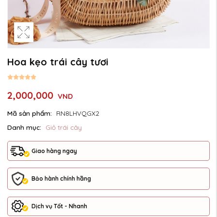
Hoa kẹo trái cây tươi
2,000,000
VND
Mã sản phẩm:
RN8LHVQGX2
Danh mục:
Giỏ trái cây
Giao hàng ngay
Bảo hành chính hãng
Dịch vụ Tốt - Nhanh