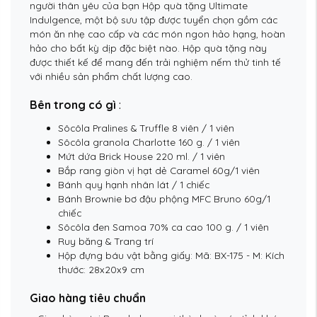
người thân yêu của bạn Hộp quà tặng Ultimate
Indulgence, một bộ sưu tập được tuyển chọn gồm các
món ăn nhẹ cao cấp và các món ngon hảo hạng, hoàn
hảo cho bất kỳ dịp đặc biệt nào. Hộp quà tặng này
được thiết kế để mang đến trải nghiệm nếm thử tinh tế
với nhiều sản phẩm chất lượng cao.
Bên trong có gì
:
Sôcôla Pralines & Truffle 8 viên / 1 viên
Sôcôla granola Charlotte 160 g. / 1 ​​viên
Mứt dứa Brick House 220 ml. / 1 ​​viên
Bắp rang giòn vị hạt dẻ Caramel 60g/1 viên
Bánh quy hạnh nhân lát / 1 chiếc
Bánh Brownie bơ đậu phộng MFC Bruno 60g/1
chiếc
Sôcôla đen Samoa 70% ca cao 100 g. / 1 ​​viên
Ruy băng & Trang trí
Hộp đựng báu vật bằng giấy: Mã: BX-175 - M: Kích
thước: 28x20x9 cm
Giao hàng tiêu chuẩn